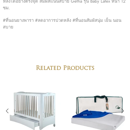
หลังได้อย่างตรงจุด สัมผัสแน่นสบาย Getha รุ่น Baby Latex หนา 12
ซม.
#ที่นอนยางพารา #ลดอาการปวดหลัง #ที่นอนสัมผัสนุ่ม เย็น นอน
สบาย
Related Products