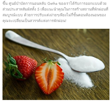
ขึ้น ศูนย์บำบัดการนอนหลับ Getha ของเราได้รับการออกแบบด้วย
ส่วนประสาทสัมผัสทั้ง 5 เพื่อแนะนำคุณในการสร้างสถานที่พักผ่อนที่
สมบูรณ์แบบ ด้วยการปรับแต่งง่ายๆเพียงไม่กี่ขั้นตอนห้องนอนของ
คุณจะเปลี่ยนเป็นสวรรค์แห่งการพักผ่อน!