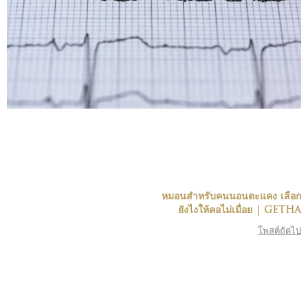
หมอนสำหรับคนนอนตะแคง เลือก
ยังไงให้คอไม่เมื่อย | GETHA
โพสต์ถัดไป