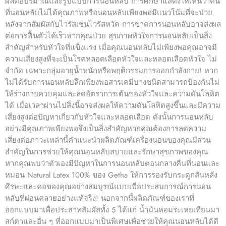
ผลต่อปริมาณและรูปแบบการนอนหลับ การศึกษาแสดงให้เห็นว่าคน
ที่นอนหลับไม่ได้คุณภาพหรือนอนหลับเพียงพอมีแนวโน้มที่จะป่วย
หลังจากสัมผัสกับไวรัสเช่นไวรัสหวัด การขาดการนอนหลับอาจส่งผล
ต่อการฟื้นตัวได้เร็วหากคุณป่วย สุขภาพหัวใจการนอนหลับเป็นสิ่ง
สำคัญสำหรับหัวใจที่แข็งแรง เมื่อคุณนอนหลับไม่เพียงพอคุณอาจมี
ความเสี่ยงสูงที่จะเป็นโรคหลอดเลือดหัวใจและหลอดเลือดหัวใจ ไม่
จำกัด เฉพาะกลุ่มอายุน้ำหนักหรือพฤติกรรมการออกกำลังกาย! หาก
ไม่ได้รับการนอนหลับลึกเพียงพอสารเคมีบางชนิดสามารถป้องกันไม่
ให้ร่างกายควบคุมและลดอัตราการเต้นของหัวใจและความดันโลหิต
ได้ เมื่อเวลาผ่านไปสิ่งนี้อาจส่งผลให้ความดันโลหิตสูงขึ้นและมีความ
เสี่ยงสูงต่อปัญหาเกี่ยวกับหัวใจและหลอดเลือด ดังนั้นการนอนหลับ
อย่างมีคุณภาพเพียงพอจึงเป็นสิ่งสำคัญหากคุณต้องการลดความ
เสี่ยงต่อภาวะเหล่านี้คำแนะนำผลิตภัณฑ์เครื่องนอนของคุณมีส่วน
สำคัญในการช่วยให้คุณนอนหลับสบายและรักษาสุขภาพของคุณ
หากคุณพบว่าตัวเองมีปัญหาในการนอนหลับตอนกลางคืนที่นอนและ
หมอน Natural Latex 100% ของ Getha ให้การรองรับกระดูกสันหลัง
ศีรษะและคอของคุณอย่างสมบูรณ์แบบเพื่อประสบการณ์การนอน
หลับที่ผ่อนคลายอย่างแท้จริง! นอกจากนี้ผลิตภัณฑ์ของเราที่
ออกแบบมาเพื่อประสาทสัมผัสทั้ง 5 ได้แก่ น้ำมันหอมระเหยเทียนมา
สก์ตาและอื่น ๆ ที่ออกแบบมาเป็นพิเศษเพื่อช่วยให้คุณนอนหลับได้ดี